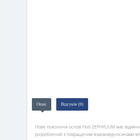
Опис
Відгуків (0)
Нове покоління основ Feel ZEPHYLIUM має відмінн
розроблений з покращеним взаємовідносинами м'яч