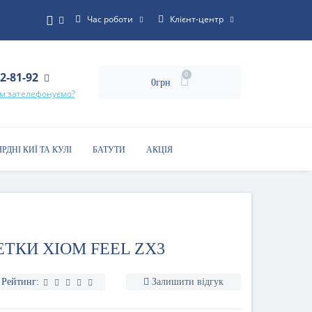
Час роботи
Клієнт-центр
22-81-92
0
0грн
ам зателефонуємо?
ЯРДНІ КИЇ ТА КУЛІ
БАТУТИ
АКЦІЯ
ЕТКИ XIOM FEEL ZX3
Рейтинг:
Залишити відгук