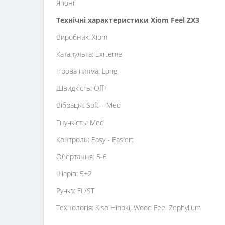
Японії
Технічні характеристики Xiom Feel ZX3
Виробник: Xiom
Катапульта: Exrteme
Ігрова пляма: Long
Швидкість: Off+
Вібрація: Soft---Med
Гнучкість: Med
Контроль: Easy - Easiert
Обертання: 5-6
Шарів: 5+2
Ручка: FL/ST
Технологія: Kiso Hinoki, Wood Feel Zephylium