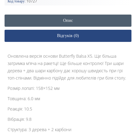
10727
Код товару:
Опис
Відгуків (0)
Оновлена версія основи Butterfly Balsa X5. Ще більша
затримка м'яча на ракетці! Ще більше контролю! Три шари
дерева + два шари карбону дає хорошу швидкість при грі
топ-спінами. Відмінно підійде для любителів гри біля столу.
Розмір лопаті: 158×152 мм
Товщина: 6.0 мм
Реакція: 10.5
Вібрація: 9.8
Структура: 3 дерева + 2 карбони