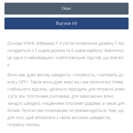
Опис
Відгуків (0)
Основа YINHE (Milkyway) T-4 (після оновлення дизайну T-4s)
складається з 5 шарів дерева та 4 шарів карбону. Фактично,
це одна з найшвидших і найпотужніших підстав, що взагалі
є.
Воно має дуже високу швидкість і потужність, і належить до
класу OFF+. Також вона дуже жорстка і має величезну пляму
стабільного відскоку. Ідеально підходить для потужної атаки
з усіх зон топспінами (силовими, для зависаючих воно
занадто швидке), нищівними плоскими ударами, а також для
блоків. Тенісистам-початківцям не рекомендується, тому що
для того, щоб впоратися з такою високою швидкістю,
потрібна техніка.