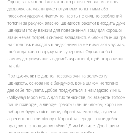
Однак, за наявності достатнього рівня техніки, ця основа
дозволяє атакувати дуже потужними топспінами або
плоскими ударами. Фактично, навіть не сильно зроблений
топспін за рахунок власної швидкості ракетки виходить дуже
швидким і тому важким для повернення. Тому для хорошої
атаки немає потреби сильно вкладатися. А блоки та інша гра
на столі теж виходять швидкісними та не вимагають зусиль,
щоб додатково напружувати суперника. Однак треба і
самому дотримуватись відомої акуратності, щоб потрапляти
на стіл.
При цьому, як не дивно, незважаючи на величезну
швидкість, основа не є байдужою, вона цілком непогано
дає себе почувати. Добре поєднується із накладкою YINHE
(Milkyway) Moon Pro. А для тих тенісистів, які атакують топсом
лише праворуч, а ліворуч грають більше блоком, хорошим
вибором будуть якісь шипи, обрані залежно від ступеня
агресивності гри ліворуч. Короткі та середні шипи добре
працюють із товщиною губки 1,5 мм і більше. Довгі шипи
можна ставити із будь-якою товщиною губки.