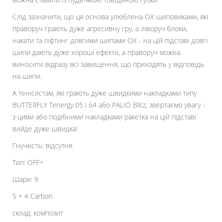
Слід зазначити, що ця основа улюблена ОХ шиповиками, які
праворуч грають дуже агресивну гру, а ліворуч блоки,
накати та ліфтинг довгими шипами ОХ - на цій підставі довгі
шипи дають дуже хороші ефекти, а праворуч можна
виносити відразу всі завищення, що приходять у відповідь
на шипи.
А тенісистам, які грають дуже швидкими накладками типу
BUTTERFLY Tenergy 05 і 64 або PALIO Blitz, звертаємо увагу -
з цими або подібними накладками ракетка на цій підставі
вийде дуже швидка!
Гнучкість: відсутня
Тип: OFF+
Шари: 9
5 + 4 Carbon
склад: композит