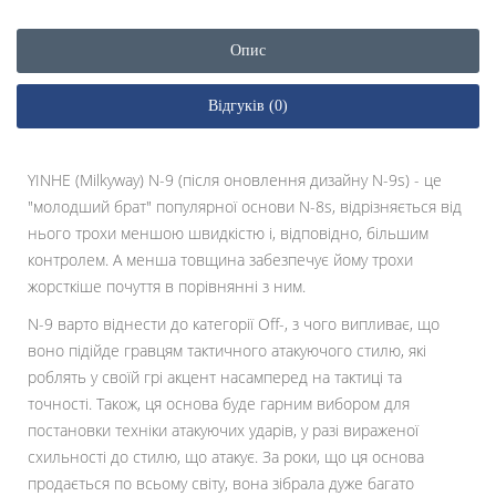
Опис
Відгуків (0)
YINHE (Milkyway) N-9 (після оновлення дизайну N-9s) - це
"молодший брат" популярної основи N-8s, відрізняється від
нього трохи меншою швидкістю і, відповідно, більшим
контролем. А менша товщина забезпечує йому трохи
жорсткіше почуття в порівнянні з ним.
N-9 варто віднести до категорії Off-, з чого випливає, що
воно підійде гравцям тактичного атакуючого стилю, які
роблять у своїй грі акцент насамперед на тактиці та
точності. Також, ця основа буде гарним вибором для
постановки техніки атакуючих ударів, у разі вираженої
схильності до стилю, що атакує. За роки, що ця основа
продається по всьому світу, вона зібрала дуже багато