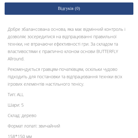
Відгуків (0)
Добре збалансована основа, яка має відмінний контроль і
дозволяє зосередитися на відпрацюванні правильної
техніки, не втрачаючи ефективності гри. За складом та
властивостями є практично клоном основи BUTTERFLY
Allround.
Рекомендується гравцям-початківцям, оскільки чудово
підходить для постановки та відпрацювання техніки всіх
ігрових елементів настільного тенісу.
Тип: ALL
Шари: 5
Склад: дерево
Формат лопаті: звичайний
158*150 мм