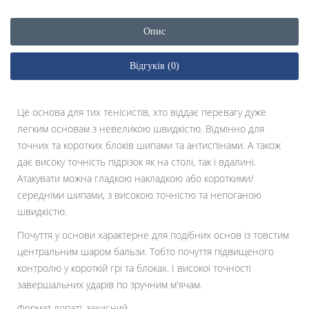
Опис
Відгуків (0)
Це основа для тих тенісистів, хто віддає перевагу дуже
легким основам з невеликою швидкістю. Відмінно для
точних та коротких блоків шипами та антиспінами. А також
дає високу точність підрізок як на столі, так і вдалині.
Атакувати можна гладкою накладкою або короткими/
середніми шипами, з високою точністю та непоганою
швидкістю.
Почуття у основи характерне для подібних основ із товстим
центральним шаром бальзи. Тобто почуття підвищеного
контролю у короткій грі та блоках. І високої точності
завершальних ударів по зручним м'ячам.
Формат лопаті: захисний