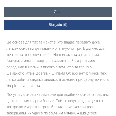
Опис
Відгуків (0)
Це основа для тих тенісистів, хто віддає перевагу дуже
легким основам для тактичної атакуючої гри. Відмінно для
точних та небезпечних блоків шипами та антиспінами.
Атакувати можна гладкою накладкою або короткими/
середніми шипами, з високою точністю та гарною
швидкістю. Атаки довгими шипами ОХ або антиспином теж
легко робити завдяки швидкості основи, при цьому точність
зберігається висока.
Почуття у основи характерне для подібних основ із товстим
центральним шаром бальзи. Тобто почуття підвищеного
контролю у короткій грі та блоках. І високої точності
завершальних ударів по зручним м'ячам. А швидкості