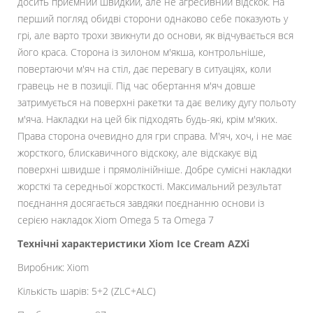
досить приємний швидкий, але не агресивний відскок. На
перший погляд обидві сторони однаково себе показують у
грі, але варто трохи звикнути до основи, як відчувається вся
його краса. Сторона із зилоном м'якша, контрольніше,
повертаючи м'яч на стіл, дає перевагу в ситуаціях, коли
гравець не в позиції. Під час обертання м'яч довше
затримується на поверхні ракетки та дає велику дугу польоту
м'яча. Накладки на цей бік підходять будь-які, крім м'яких.
Права сторона очевидно для гри справа. М'яч, хоч, і не має
жорсткого, блискавичного відскоку, але відскакує від
поверхні швидше і прямолінійніше. Добре сумісні накладки
жорсткі та середньої жорсткості. Максимальний результат
поєднання досягається завдяки поєднанню основи із
серією накладок Xiom Omega 5 та Omega 7
Технічні характеристики Xiom Ice Cream AZXi
Виробник: Xiom
Кількість шарів: 5+2 (ZLC+ALC)