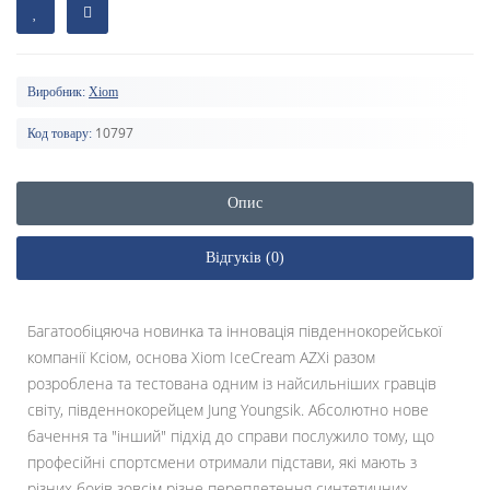
Виробник:
Xiom
10797
Код товару:
Опис
Відгуків (0)
Багатообіцяюча новинка та інновація південнокорейської
компанії Ксіом, основа Xiom IceCream AZXi разом
розроблена та тестована одним із найсильніших гравців
світу, південнокорейцем Jung Youngsik. Абсолютно нове
бачення та "інший" підхід до справи послужило тому, що
професійні спортсмени отримали підстави, які мають з
різних боків зовсім різне переплетення синтетичних