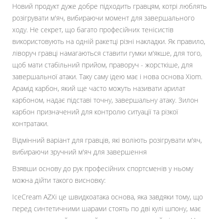
Новий продукт дуже добре підходить гравцям, котрі люблять
розігрувати м'яч, вибираючи момент для завершального
ходу. Не секрет, що багато професійних тенісистів
використовують на одній ракетці різні накладки. Як правило,
ліворуч гравці намагаються ставити гумки м'якше, для того,
щоб мати стабільний прийом, праворуч - жорсткіше, для
завершальної атаки. Таку саму ідею має і нова основа Xiom.
Арамід карбон, який ще часто можуть називати арилат
карбоном, надає підставі точну, завершальну атаку. Зилон
карбон призначений для контролю ситуації та різкої
контратаки.
Відмінний варіант для гравців, які воліють розігрувати м'яч,
вибираючи зручний м'яч для завершення
Взявши основу до рук професійних спортсменів у ньому
можна дійти такого висновку:
IceCream AZXi це швидкоатака основа, яка завдяки тому, що
перед синтетичними шарами стоять по дві кулі шпону, має