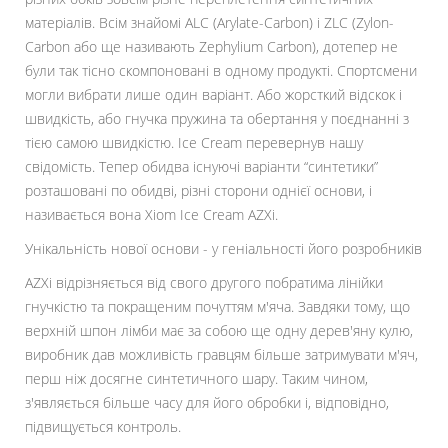
матеріалів. Всім знайомі ALC (Arylate-Carbon) і ZLC (Zylon-
Carbon або ще називають Zephylium Carbon), дотепер не
були так тісно скомпоновані в одному продукті. Спортсмени
могли вибрати лише один варіант. Або жорсткий відскок і
швидкість, або гнучка пружина та обертання у поєднанні з
тією самою швидкістю. Ice Cream перевернув нашу
свідомість. Тепер обидва існуючі варіанти “синтетики”
розташовані по обидві, різні сторони однієї основи, і
називається вона Xiom Ice Cream AZXi.
Унікальність нової основи - у геніальності його розробників
AZXi відрізняється від свого другого побратима лінійки
гнучкістю та покращеним почуттям м'яча. Завдяки тому, що
верхній шпон лімби має за собою ще одну дерев'яну кулю,
виробник дав можливість гравцям більше затримувати м'яч,
перш ніж досягне синтетичного шару. Таким чином,
з'являється більше часу для його обробки і, відповідно,
підвищується контроль.