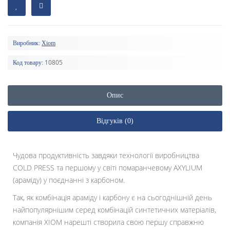
Виробник:
Xiom
10805
Код товару:
Опис
Відгуків (0)
Чудова продуктивність завдяки технології виробництва
COLD PRESS та першому у світі помаранчевому AXYLIUM
(араміду) у поєднанні з карбоном.
Так, як комбінація араміду і карбону є на сьогоднішній день
найпопулярнішим серед комбінацій синтетичних матеріалів,
компанія XIOM нарешті створила свою першу справжню