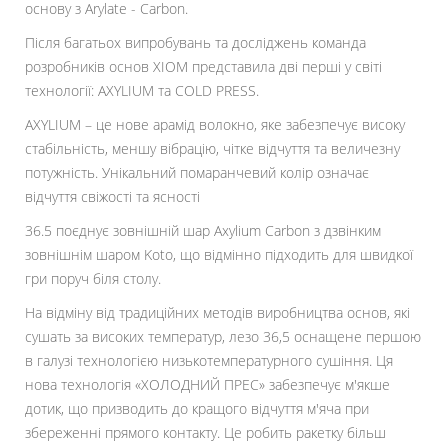
основу з Arylate - Carbon.
Після багатьох випробувань та досліджень команда
розробників основ XIOM представила дві перші у світі
технології: AXYLIUM та COLD PRESS.
AXYLIUM – це нове арамід волокно, яке забезпечує високу
стабільність, меншу вібрацію, чітке відчуття та величезну
потужність. Унікальний помаранчевий колір означає
відчуття свіжості та ясності
36.5 поєднує зовнішній шар Axylium Carbon з дзвінким
зовнішнім шаром Koto, що відмінно підходить для швидкої
гри поруч біля столу.
На відміну від традиційних методів виробництва основ, які
сушать за високих температур, лезо 36,5 оснащене першою
в галузі технологією низькотемпературного сушіння. Ця
нова технологія «ХОЛОДНИЙ ПРЕС» забезпечує м'якше
дотик, що призводить до кращого відчуття м'яча при
збереженні прямого контакту. Це робить ракетку більш