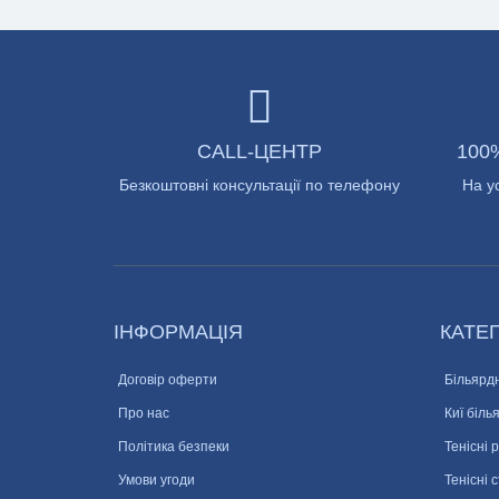
CALL-ЦЕНТР
100
Безкоштовні консультації по телефону
На у
ІНФОРМАЦІЯ
КАТЕГ
Договір оферти
Більярдн
Про нас
Киї біль
Політика безпеки
Тенісні 
Умови угоди
Тенісні 