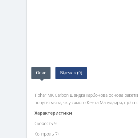
Опис
Відгуків (0)
Tibhar MK Carbon швидка карбонова основа ракетки 
почуття м'яча, як у самого Кента Мацудайри, щоб
Характеристики
Скорость 9
Контроль 7+