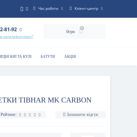
Час роботи
Клієнт-центр
22-81-92
0
0грн
ам зателефонуємо?
ЯРДНІ КИЇ ТА КУЛІ
БАТУТИ
АКЦІЯ
ЕТКИ TIBHAR MK CARBON
Рейтинг:
Залишити відгук