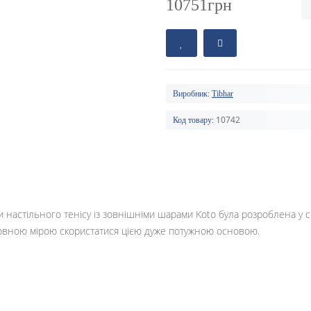
10751грн
Виробник:
Tibhar
10742
Код товару:
настільного тенісу із зовнішніми шарами Koto була розроблена у сп
 повною мірою скористатися цією дуже потужною основою.