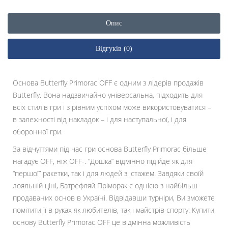
Опис
Відгуків (0)
Основа Butterfly Primorac OFF є одним з лідерів продажів
Butterfly. Вона надзвичайно універсальна, підходить для
всіх стилів гри і з рівним успіхом може використовуватися –
в залежності від накладок – і для наступальної, і для
оборонної гри.
За відчуттями під час гри основа Butterfly Primorac більше
нагадує OFF, ніж OFF-. “Дошка” відмінно підійде як для
“першої” ракетки, так і для людей зі стажем. Завдяки своїй
лояльній ціні, Батрефляй Пріморак є однією з найбільш
продаваних основ в Україні. Відвідавши турніри, Ви зможете
помітити її в руках як любителів, так і майстрів спорту. Купити
основу Butterfly Primorac OFF це відмінна можливість