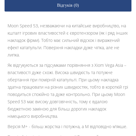
Відгуків (0)
Moon Speed ​​53, незважаючи на китайське виробництво, на
кшталт ігрових властивостей є євротензором (як і ряд інших
накладок фірми). Тобто має сильний відскок і виражений
ефект катапульти. Поверхня накладки дуже чіпка, але не
липка.
Як відгукуються за підсумками порівняння з Xiom Vega Asia –
властивості дуже схожі. Висока швидкість та потужне
обертання при помірній катапульті. При цьому накладка
здатна працювати на різних швидкостях, тобто в короткій грі
поводиться спокійно та дуже контрольно. При цьому Moon
Speed ​​53 має високу довговічність, тому є вдалою
бюджетною заміною для більш дорогих накладок
німецького виробництва.
Версія M+ - більш жорстка і потужна, а M відповідно м'якше.