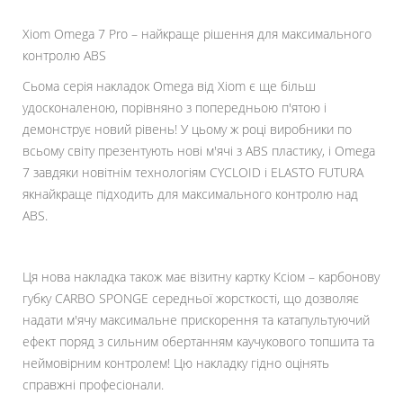
Xiom Omega 7 Pro – найкраще рішення для максимального
контролю ABS
Сьома серія накладок Omega від Xiom є ще більш
удосконаленою, порівняно з попередньою п'ятою і
демонструє новий рівень! У цьому ж році виробники по
всьому світу презентують нові м'ячі з ABS пластику, і Omega
7 завдяки новітнім технологіям CYCLOID і ELASTO FUTURA
якнайкраще підходить для максимального контролю над
ABS.
Ця нова накладка також має візитну картку Ксіом – карбонову
губку CARBO SPONGE середньої жорсткості, що дозволяє
надати м'ячу максимальне прискорення та катапультуючий
ефект поряд з сильним обертанням каучукового топшита та
неймовірним контролем! Цю накладку гідно оцінять
справжні професіонали.