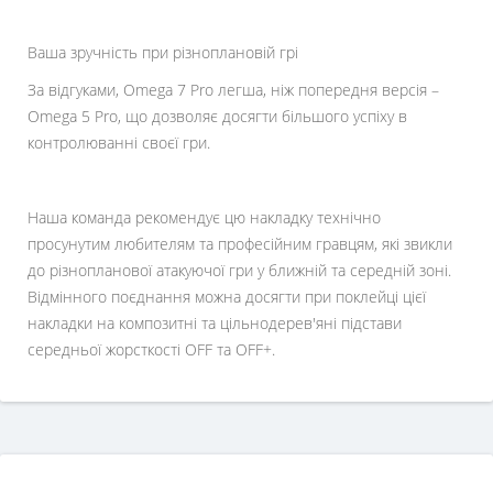
Ваша зручність при різноплановій грі
За відгуками, Omega 7 Pro легша, ніж попередня версія –
Omega 5 Pro, що дозволяє досягти більшого успіху в
контролюванні своєї гри.
Наша команда рекомендує цю накладку технічно
просунутим любителям та професійним гравцям, які звикли
до різнопланової атакуючої гри у ближній та середній зоні.
Відмінного поєднання можна досягти при поклейці цієї
накладки на композитні та цільнодерев'яні підстави
середньої жорсткості OFF та OFF+.