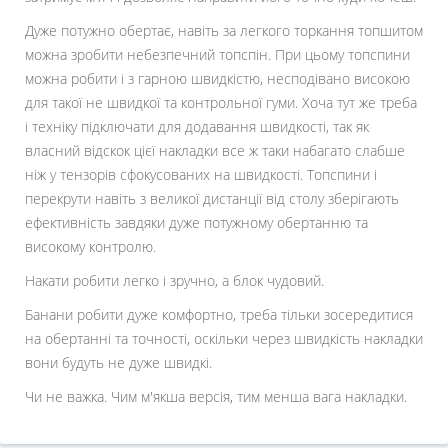
Дуже потужно обертає, навіть за легкого торкання топшитом
можна зробити небезпечний топспін. При цьому топспини
можна робити і з гарною швидкістю, несподівано високою
для такої не швидкої та контрольної гуми. Хоча тут же треба
і техніку підключати для додавання швидкості, так як
власний відскок цієї накладки все ж таки набагато слабше
ніж у тензорів сфокусованих на швидкості. Топспини і
перекрути навіть з великої дистанції від столу зберігають
ефективність завдяки дуже потужному обертанню та
високому контролю.
Накати робити легко і зручно, а блок чудовий.
Банани робити дуже комфортно, треба тільки зосередитися
на обертанні та точності, оскільки через швидкість накладки
вони будуть не дуже швидкі.
Чи не важка. Чим м'якша версія, тим менша вага накладки.