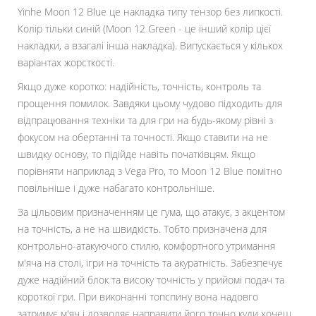
Yinhe Moon 12 Blue це накладка типу тензор без липкості.
Колір тільки синій (Moon 12 Green - це інший колір цієї
накладки, а взагалі інша накладка). Випускається у кількох
варіантах жорсткості.
Якщо дуже коротко: надійність, точність, контроль та
прощення помилок. Завдяки цьому чудово підходить для
відпрацювання техніки та для гри на будь-якому рівні з
фокусом на обертанні та точності. Якщо ставити на не
швидку основу, то підійде навіть початківцям. Якщо
порівняти наприклад з Vega Pro, то Moon 12 Blue помітно
повільніше і дуже набагато контрольніше.
За цільовим призначенням це гума, що атакує, з акцентом
на точність, а не на швидкість. Тобто призначена для
контрольно-атакуючого стилю, комфортного утримання
м'яча на столі, ігри на точність та акуратність. Забезпечує
дуже надійний блок та високу точність у прийомі подач та
короткої гри. При виконанні топспину вона надовго
затримує м'яч і дозволяє направити його точно куди хочеш.