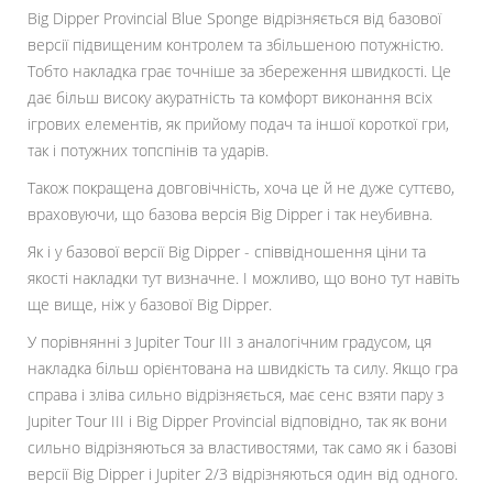
Big Dipper Provincial Blue Sponge відрізняється від базової
версії підвищеним контролем та збільшеною потужністю.
Тобто накладка грає точніше за збереження швидкості. Це
дає більш високу акуратність та комфорт виконання всіх
ігрових елементів, як прийому подач та іншої короткої гри,
так і потужних топспінів та ударів.
Також покращена довговічність, хоча це й не дуже суттєво,
враховуючи, що базова версія Big Dipper і так неубивна.
Як і у базової версії Big Dipper - співвідношення ціни та
якості накладки тут визначне. І можливо, що воно тут навіть
ще вище, ніж у базової Big Dipper.
У порівнянні з Jupiter Tour III з аналогічним градусом, ця
накладка більш орієнтована на швидкість та силу. Якщо гра
справа і зліва сильно відрізняється, має сенс взяти пару з
Jupiter Tour III і Big Dipper Provincial відповідно, так як вони
сильно відрізняються за властивостями, так само як і базові
версії Big Dipper і Jupiter 2/3 відрізняються один від одного.