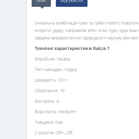
Опис
Відгуків (0)
Унікальна комбінація гуми та губки нового поколін
енергію удару, направляє м'яч чітко туди, куди ва
завдяки використанню природного каучуку високої я
Технічні характеристики Rakza 7
Виробник: Yasaka
Тип накладки: гладка
Швидкість: 10++
Обертання: 10
Контроль: 6-
Жорсткість: medium+
Товщина: max
Стратегія: Off+, Off-