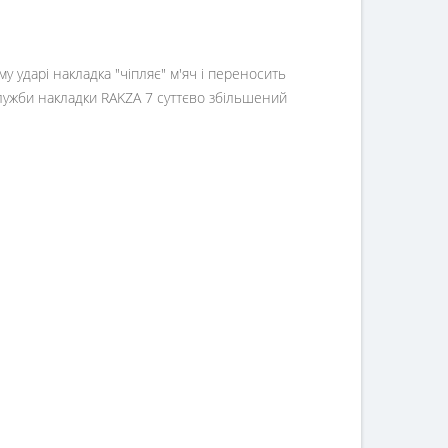
 ударі накладка "чіпляє" м'яч і переносить
 служби накладки RAKZA 7 суттєво збільшений