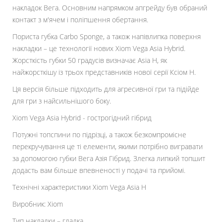
накладок Вега. Основним напрямком апгрейду був обраний
контакт з м'ячем і поліпшення обертання.
Пориста губка Carbo Sponge, а також напівлипка поверхня
накладки – це технології нових Xiom Vega Asia Hybrid.
Жорсткість губки 50 градусів визначає Asia H, як
найжорсткішу із трьох представників нової серії Ксіом H.
Ця версія більше підходить для агресивної гри та підійде
для гри з найсильнішого боку.
Xiom Vega Asia Hybrid - гострогідний гібрид
Потужні топспини по підрізці, а також безкомпромісне
перекручування це ті елементи, якими потрібно вигравати
за допомогою губки Вега Азія Гібрид. Злегка липкий топшит
додасть вам більше впевненості у подачі та прийомі.
Технічні характеристики Xiom Vega Asia H
Виробник: Xiom
Тип накладки – гладка