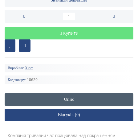
Знайшли дешевше?
Купити
Виробник:
Xiom
10629
Код товару:
Опис
Відгуків (0)
Компанія тривалий час працювала над покращенням