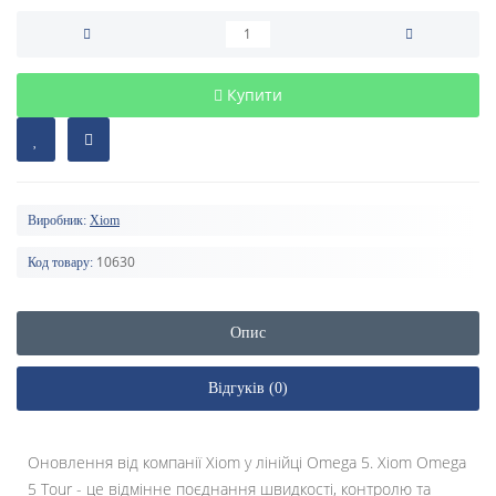
Купити
Виробник:
Xiom
10630
Код товару:
Опис
Відгуків (0)
Оновлення від компанії Xiom у лінійці Omega 5. Xiom Omega
5 Tour - це відмінне поєднання швидкості, контролю та