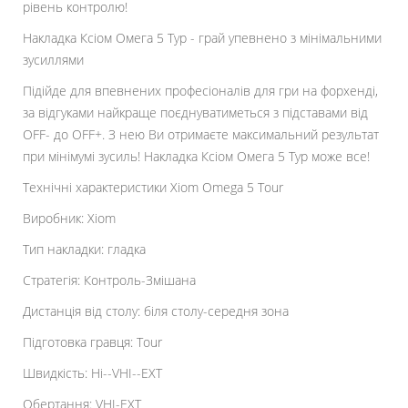
рівень контролю!
Накладка Ксіом Омега 5 Тур - грай упевнено з мінімальними
зусиллями
Підійде для впевнених професіоналів для гри на форхенді,
за відгуками найкраще поєднуватиметься з підставами від
OFF- до OFF+. З нею Ви отримаєте максимальний результат
при мінімумі зусиль! Накладка Ксіом Омега 5 Тур може все!
Технічні характеристики Xiom Omega 5 Tour
Виробник: Xiom
Тип накладки: гладка
Стратегія: Контроль-Змішана
Дистанція від столу: біля столу-середня зона
Підготовка гравця: Tour
Швидкість: Hi--VHI--EXT
Обертання: VHI-EXT