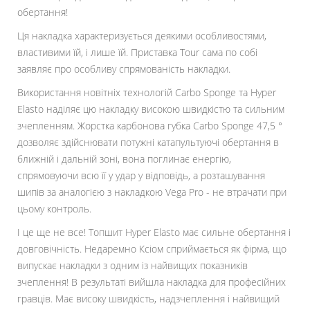
обертання!
Ця накладка характеризується деякими особливостями,
властивими їй, і лише їй. Приставка Tour сама по собі
заявляє про особливу спрямованість накладки.
Використання новітніх технологій Carbo Sponge та Hyper
Elasto наділяє цю накладку високою швидкістю та сильним
зчепленням. Жорстка карбонова губка Carbo Sponge 47,5 °
дозволяє здійснювати потужні катапультуючі обертання в
ближній і дальній зоні, вона поглинає енергію,
спрямовуючи всю її у удар у відповідь, а розташування
шипів за аналогією з накладкою Vega Pro - не втрачати при
цьому контроль.
І це ще не все! Топшит Hyper Elasto має сильне обертання і
довговічність. Недаремно Ксіом сприймається як фірма, що
випускає накладки з одним із найвищих показників
зчеплення! В результаті вийшла накладка для професійних
гравців. Має високу швидкість, надзчеплення і найвищий