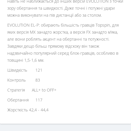
навіть не наближається до інших версій EVOLUTION з точки
зору обертання та швидкості. Дуже точні і потужні удари
можна виконувати на пів дистанції або за столом.
EVOLUTION EL-P: обирають більшість гравців Topspin, для
яких версія MX занадто жорстка, а версія FX занадто м’яка,
але вони роблять акцент на обертанні та потужності.
Завдяки дещо більш прямому відскоку він також
надзвичайно популярний серед блок-гравців, особливо в
товщині 1,5-1,6 мм.
Швидкість
121
Контроль
83
Стратегія ALL+ to OFF+
Обертання
117
Жорсткість 42,4 - 44,4