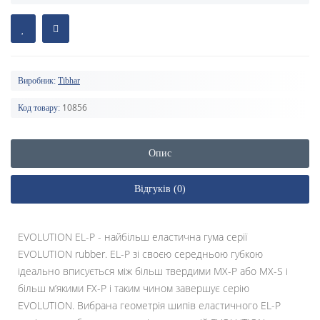
Виробник:
Tibhar
10856
Код товару:
Опис
Відгуків (0)
EVOLUTION EL-P - найбільш еластична гума серії
EVOLUTION rubber. EL-P зі своєю середньою губкою
ідеально вписується між більш твердими MX-P або MX-S і
більш м’якими FX-P і таким чином завершує серію
EVOLUTION. Вибрана геометрія шипів еластичного EL-P