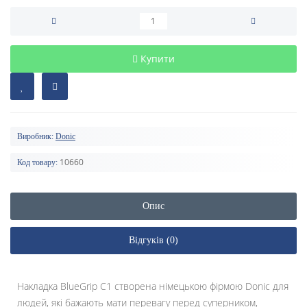
Купити
Виробник:
Donic
10660
Код товару:
Опис
Відгуків (0)
Накладка BlueGrip C1 створена німецькою фірмою Donic для
людей, які бажають мати перевагу перед суперником,