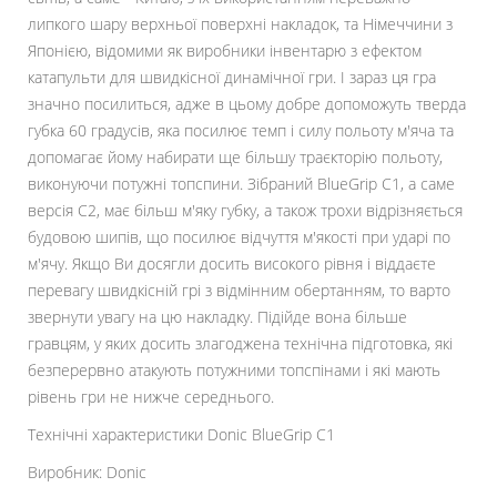
липкого шару верхньої поверхні накладок, та Німеччини з
Японією, відомими як виробники інвентарю з ефектом
катапульти для швидкісної динамічної гри. І зараз ця гра
значно посилиться, адже в цьому добре допоможуть тверда
губка 60 градусів, яка посилює темп і силу польоту м'яча та
допомагає йому набирати ще більшу траєкторію польоту,
виконуючи потужні топспини. Зібраний BlueGrip C1, а саме
версія C2, має більш м'яку губку, а також трохи відрізняється
будовою шипів, що посилює відчуття м'якості при ударі по
м'ячу. Якщо Ви досягли досить високого рівня і віддаєте
перевагу швидкісній грі з відмінним обертанням, то варто
звернути увагу на цю накладку. Підійде вона більше
гравцям, у яких досить злагоджена технічна підготовка, які
безперервно атакують потужними топспінами і які мають
рівень гри не нижче середнього.
Технічні характеристики Donic BlueGrip C1
Виробник: Donic