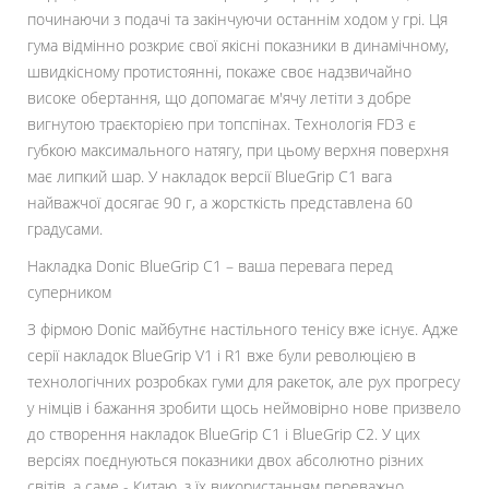
починаючи з подачі та закінчуючи останнім ходом у грі. Ця
гума відмінно розкриє свої якісні показники в динамічному,
швидкісному протистоянні, покаже своє надзвичайно
високе обертання, що допомагає м'ячу летіти з добре
вигнутою траєкторією при топспінах. Технологія FD3 є
губкою максимального натягу, при цьому верхня поверхня
має липкий шар. У накладок версії BlueGrip C1 вага
найважчої досягає 90 г, а жорсткість представлена ​​60
градусами.
Накладка Donic BlueGrip С1 – ваша перевага перед
суперником
З фірмою Donic майбутнє настільного тенісу вже існує. Адже
серії накладок BlueGrip V1 і R1 вже були революцією в
технологічних розробках гуми для ракеток, але рух прогресу
у німців і бажання зробити щось неймовірно нове призвело
до створення накладок BlueGrip C1 і BlueGrip C2. У цих
версіях поєднуються показники двох абсолютно різних
світів, а саме - Китаю, з їх використанням переважно