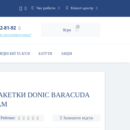
Час роботи
Клієнт-центр
22-81-92
0
0грн
ам зателефонуємо?
ЯРДНІ КИЇ ТА КУЛІ
БАТУТИ
АКЦІЯ
АКЕТКИ DONIC BARACUDA
AM
Рейтинг:
Залишити відгук