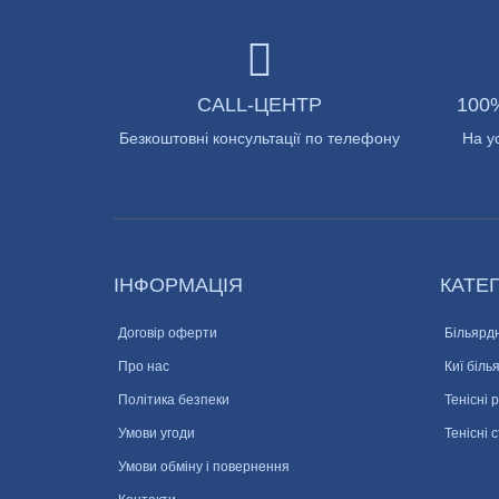
CALL-ЦЕНТР
100
Безкоштовні консультації по телефону
На у
ІНФОРМАЦІЯ
КАТЕГ
Договір оферти
Більярдн
Про нас
Киї біль
Політика безпеки
Тенісні 
Умови угоди
Тенісні 
Умови обміну і повернення