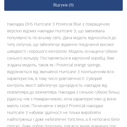
Відгуків (0)
Накладка DHS Hurricane 3 Provincial Blue є покращеною
версією відомої накладки Hurricane 3, що завоювала
популярність по всьому світу. Дана модель відноситься до
типу липучок, що забезпечує відмінне поєднання високої
швидкості і хорошого контролю. Модель оснащена губкою
синього кольору. Поставляється в картонній коробці. Вже
згадана модель, також як і Provincial orange sponge,
відрізняється від звичайної Hurricane 3 поліпшенням всіх
характеристик, в тому числі довговічності. Суворий
контроль якості забезпечує однорідність накладок від
екземпляра до екземпляра. Накладка з синьою губкою більш
рідкісна, ніж з помаранчевою, хоча характеристики ці вони
мають схожі. Починаючи з версії Provincial накладка
Hurricane 3 набуває здатності не тільки виробляти
найпотужніші і дуже небезпечні топспіни, а й непогано бити
плоско. Дуже добре підходить для всіх видів атакуючої гри