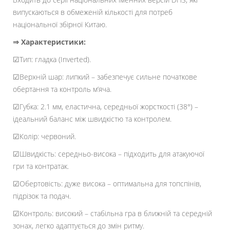
випускаються в обмеженій кількості для потреб
національної збірної Китаю.
⇒ Характеристики:
☑Тип: гладка (Inverted).
☑Верхній шар: липкий – забезпечує сильне початкове
обертання та контроль м’яча.
☑Губка: 2.1 мм, еластична, середньої жорсткості (38°) –
ідеальний баланс між швидкістю та контролем.
☑Колір: червоний.
☑Швидкість: середньо-висока – підходить для атакуючої
гри та контратак.
☑Обертовість: дуже висока – оптимальна для топспінів,
підрізок та подач.
☑Контроль: високий – стабільна гра в ближній та середній
зонах, легко адаптується до змін ритму.