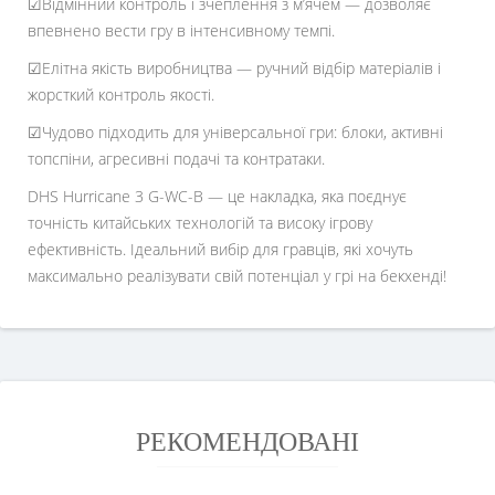
☑Відмінний контроль і зчеплення з м’ячем — дозволяє
впевнено вести гру в інтенсивному темпі.
☑Елітна якість виробництва — ручний відбір матеріалів і
жорсткий контроль якості.
☑Чудово підходить для універсальної гри: блоки, активні
топспіни, агресивні подачі та контратаки.
DHS Hurricane 3 G-WC-B — це накладка, яка поєднує
точність китайських технологій та високу ігрову
ефективність. Ідеальний вибір для гравців, які хочуть
максимально реалізувати свій потенціал у грі на бекхенді!
РЕКОМЕНДОВАНІ