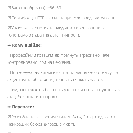
☑Вага (необрізана): ~66–69 г.
☑Сертифікація ITTF: схвалена для міжнародних змагань.
☑Упаковка: герметична вакуумна з оригінальною
голограмою (гарантія автентичності).
⇒ Кому підійде:
- Професійним гравцям, які прагнуть агресивної, але
контрольованої гри на бекхенді.
- Поціновувачам китайської школи настільного тенісу – з
акцентом на обертання, точність і чіткість ударів.
- Тим, хто шукає стабільність у короткій грі та потужність в
атаці без втрати контролю.
⇒ Переваги:
☑Розроблена за ігровим стилем Wang Chuqin, одного з
найкращих бекхенд-гравців у світі.