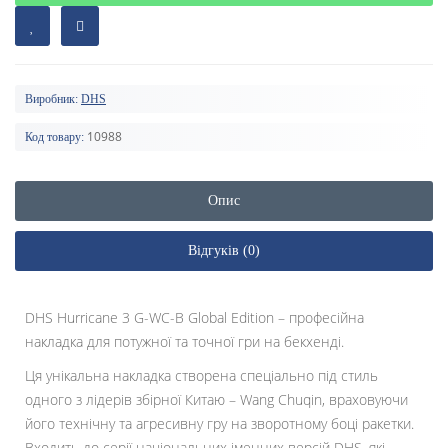
Виробник:
DHS
10988
Код товару:
Опис
Відгуків (0)
DHS Hurricane 3 G-WC-B Global Edition – професійна
накладка для потужної та точної гри на бекхенді.
Ця унікальна накладка створена спеціально під стиль
одного з лідерів збірної Китаю – Wang Chuqin, враховуючи
його технічну та агресивну гру на зворотному боці ракетки.
Входить до серії національних іменних версій DHS, які