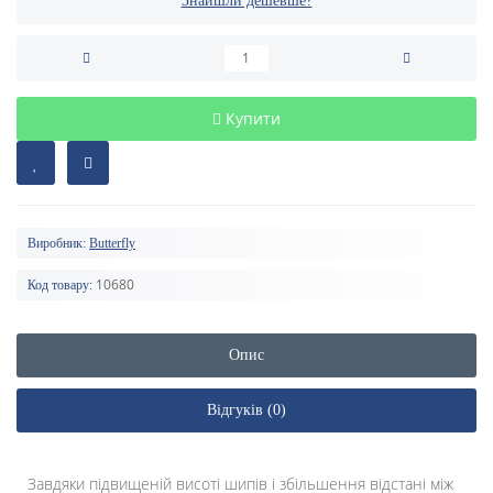
Знайшли дешевше?
Купити
Виробник:
Butterfly
10680
Код товару:
Опис
Відгуків (0)
Завдяки підвищеній висоті шипів і збільшення відстані між