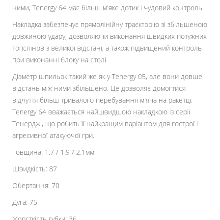
ними, Tenergy 64 має більш м'яке дотик і чудовий контроль.
Накладка забезпечує прямолінійну траєкторію зі збільшеною
довжиною удару, дозволяючи виконання швидких потужних
топспінов з великої відстані, а також підвищений контроль
при виконанні блоку на столі.
Діаметр шпильок такий же як у Tenergy 05, але вони довше і
відстань між ними збільшено. Це дозволяє домогтися
відчуття більш тривалого перебування м'яча на ракетці.
Tenergy 64 вважається найшвидшою накладкою із серії
Тенерджі, що робить її найкращим варіантом для гострої і
агресивної атакуючої гри.
Товщина: 1.7 / 1.9 / 2.1мм
Швидкість: 87
Обертання: 70
Дуга: 75
Жорсткість губки: 36