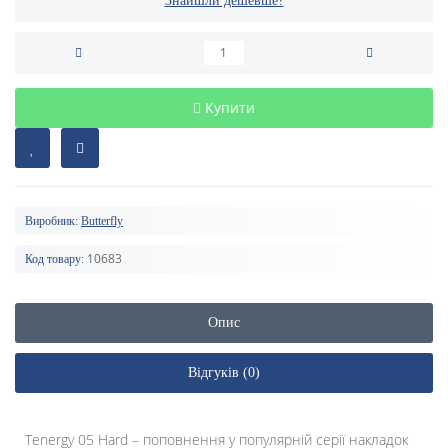
Знайшли дешевше?
Купити
Виробник:
Butterfly
10683
Код товару:
Опис
Відгуків (0)
Tenergy 05 Hard – поповнення у популярній серії накладок