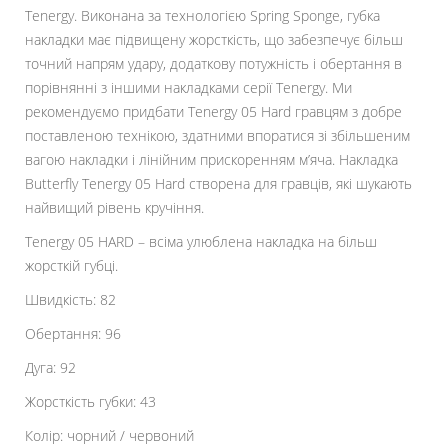
Tenergy. Виконана за технологією Spring Sponge, губка
накладки має підвищену жорсткість, що забезпечує більш
точний напрям удару, додаткову потужність і обертання в
порівнянні з іншими накладками серії Tenergy. Ми
рекомендуємо придбати Tenergy 05 Hard гравцям з добре
поставленою технікою, здатними впоратися зі збільшеним
вагою накладки і лінійним прискоренням м’яча. Накладка
Butterfly Tenergy 05 Hard створена для гравців, які шукають
найвищий рівень кручіння.
Tenergy 05 HARD – всіма улюблена накладка на більш
жорсткій губці.
Швидкість: 82
Обертання: 96
Дуга: 92
Жорсткість губки: 43
Колір: чорний / червоний