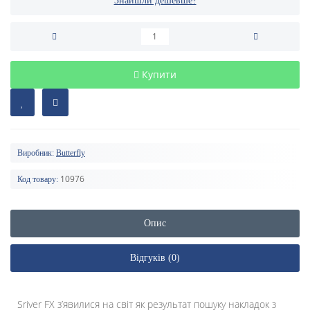
Знайшли дешевше?
Купити
Виробник:
Butterfly
10976
Код товару:
Опис
Відгуків (0)
Sriver FX з’явилися на світ як результат пошуку накладок з