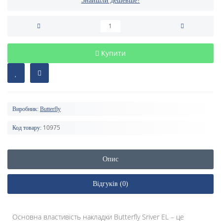
Знайшли дешевше?
Купити
Виробник:
Butterfly
10975
Код товару:
Опис
Відгуків (0)
Основна властивість накладки Butterfly Sriver EL – це