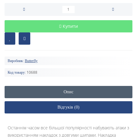
Купити
Виробник:
Butterfly
10688
Код товару:
Опис
Відгуків (0)
Останнім часом все більшої популярності набувають атаки з
використанням накладок з довгими шипами. Накладка