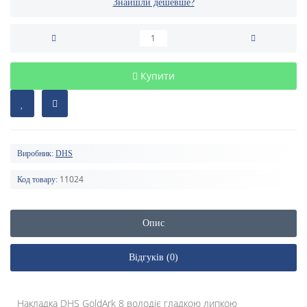
Знайшли дешевше?
Купити
Виробник:
DHS
11024
Код товару:
Опис
Відгуків (0)
Накладка DHS GoldArk 8 володіє гладкою липкою