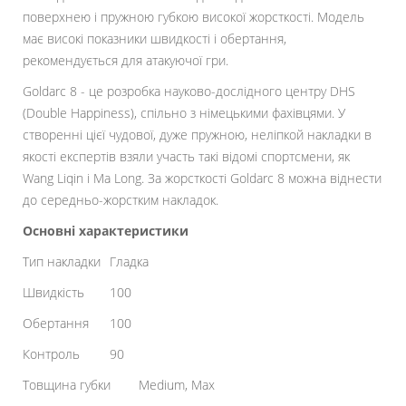
поверхнею і пружною губкою високої жорсткості. Модель
має високі показники швидкості і обертання,
рекомендується для атакуючої гри.
Goldarc 8 - це розробка науково-дослідного центру DHS
(Double Happiness), спільно з німецькими фахівцями. У
створенні цієї чудової, дуже пружною, неліпкой накладки в
якості експертів взяли участь такі відомі спортсмени, як
Wang Liqin і Ma Long. За жорсткості Goldarc 8 можна віднести
до середньо-жорстким накладок.
Основні характеристики
Тип накладки
Гладка
Швидкість
100
Обертання
100
Контроль
90
Товщина губки
Medium, Max