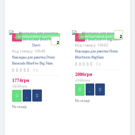
2
Безкоштовна доставка
Безкоштовна доставка
-4%
-1%
2
Код товару:
10662
Код товару:
10649
Накладка для ракетки Donic
Накладка для ракетки Donic
BlueStorm BigSlam
Baracuda BlueFire Big Slam
0
0
2086грн
1774грн
2100грн
1839грн
На складі
На складі