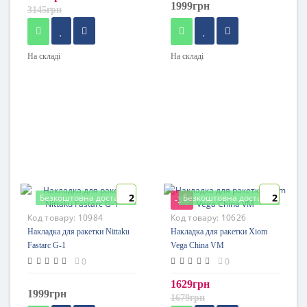
1999грн
3145грн
На складі
На складі
2
2
Безкоштовна доставка
Безкоштовна доставка
-3%
Код товару:
10984
Код товару:
10626
Накладка для ракетки Nittaku
Накладка для ракетки Xiom
Fastarc G-1
Vega China VM
0
0
1629грн
1999грн
1679грн