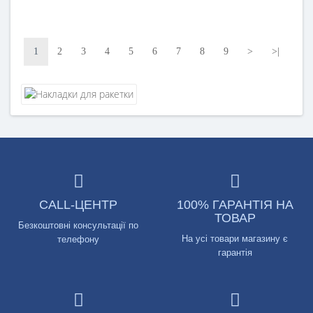
1
2
3
4
5
6
7
8
9
>
>|
CALL-ЦЕНТР
100% ГАРАНТІЯ НА
ТОВАР
Безкоштовні консультації по
На усі товари магазину є
телефону
гарантія