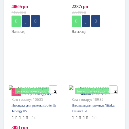
4069грн
2287грн
4195грн
2358грн
На складі
На складі
2
2
Безкоштовна доставка
Безкоштовна доставка
-3%
Код товару:
10685
Код товару:
10985
Накладка для ракетки Butterfly
Накладка для ракетки Nittaku
Tenergy 05
Fastarc C-1
0
0
3051грн