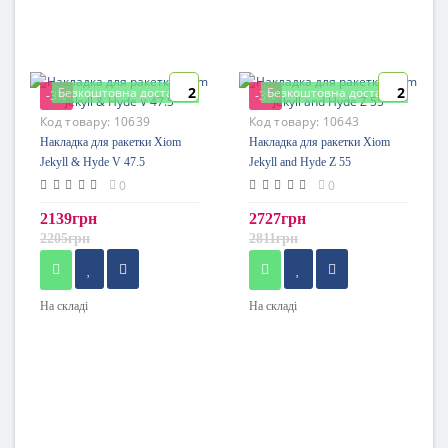
2
2
Безкоштовна доставка
Безкоштовна доставка
-3%
-3%
Код товару:
10639
Код товару:
10643
Накладка для ракетки Xiom
Накладка для ракетки Xiom
Jekyll & Hyde V 47.5
Jekyll and Hyde Z 55
0
0
2139грн
2727грн
2205грн
2811грн
На складі
На складі