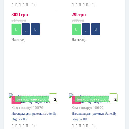
0
0
3051грн
299грн
3145грн
380грн
На складі
На складі
2
2
Безкоштовна доставка
Безкоштовна доставка
-3%
-3%
Код товару:
10676
Код товару:
10690
Накладка для ракетки Butterfly
Накладка для ракетки Butterfly
Dignics 05
Glayzer 09c
0
0