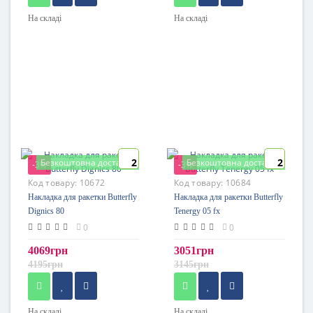
На складі
На складі
2
2
Безкоштовна доставка
Безкоштовна доставка
-3%
-3%
Код товару:
10672
Код товару:
10684
Накладка для ракетки Butterfly
Накладка для ракетки Butterfly
Dignics 80
Tenergy 05 fx
0
0
4069грн
3051грн
4195грн
3145грн
На складі
На складі