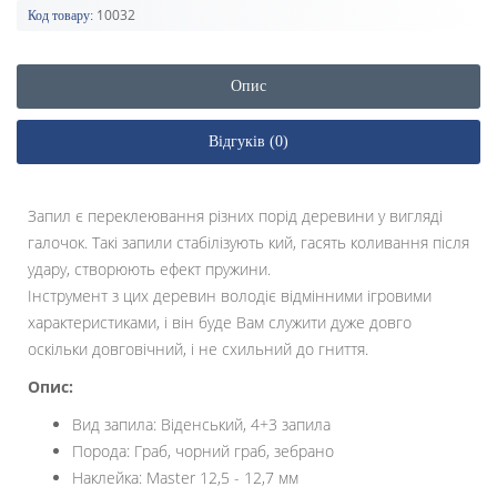
10032
Код товару:
Опис
Відгуків (0)
Запил є переклеювання різних порід деревини у вигляді
галочок. Такі запили стабілізують кий, гасять коливання після
удару, створюють ефект пружини.
Інструмент з цих деревин володіє відмінними ігровими
характеристиками, і він буде Вам служити дуже довго
оскільки довговічний, і не схильний до гниття.
Опис:
Вид запила: Віденський, 4+3 запила
Порода: Граб, чорний граб, зебрано
Наклейка: Master 12,5 - 12,7 мм