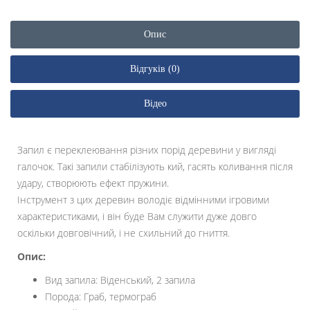
Опис
Відгуків (0)
Відео
Запил є переклеювання різних порід деревини у вигляді
галочок. Такі запили стабілізують кий, гасять коливання після
удару, створюють ефект пружини.
Інструмент з цих деревин володіє відмінними ігровими
характеристиками, і він буде Вам служити дуже довго
оскільки довговічний, і не схильний до гниття.
Опис:
Вид запила: Віденський, 2 запила
Порода: Граб, термограб