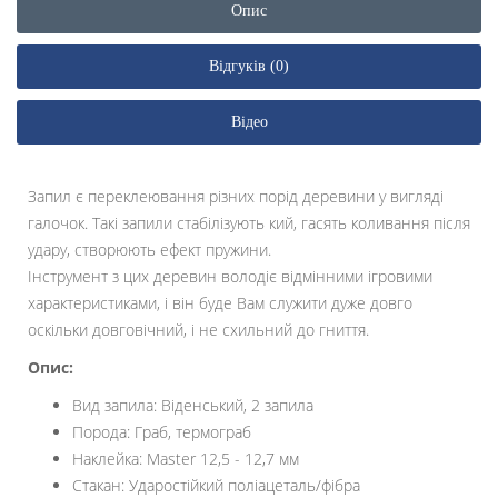
Опис
Відгуків (0)
Відео
Запил є переклеювання різних порід деревини у вигляді
галочок. Такі запили стабілізують кий, гасять коливання після
удару, створюють ефект пружини.
Інструмент з цих деревин володіє відмінними ігровими
характеристиками, і він буде Вам служити дуже довго
оскільки довговічний, і не схильний до гниття.
Опис:
Вид запила: Віденський, 2 запила
Порода: Граб, термограб
Наклейка: Master 12,5 - 12,7 мм
Стакан: Ударостійкий поліацеталь/фібра