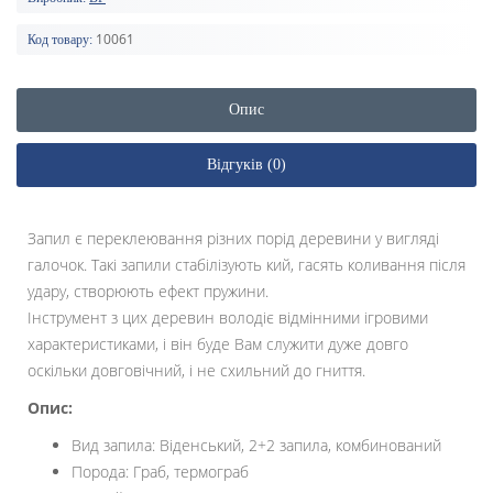
10061
Код товару:
Опис
Відгуків (0)
Запил є переклеювання різних порід деревини у вигляді
галочок. Такі запили стабілізують кий, гасять коливання після
удару, створюють ефект пружини.
Інструмент з цих деревин володіє відмінними ігровими
характеристиками, і він буде Вам служити дуже довго
оскільки довговічний, і не схильний до гниття.
Опис:
Вид запила: Віденський, 2+2 запила, комбинований
Порода: Граб, термограб