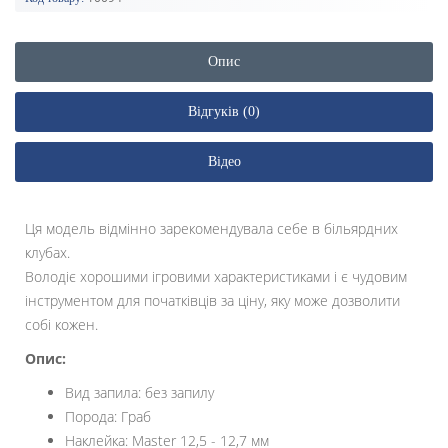
Опис
Відгуків (0)
Відео
Ця модель відмінно зарекомендувала себе в більярдних
клубах.
Володіє хорошими ігровими характеристиками і є чудовим
інструментом для початківців за ціну, яку може дозволити
собі кожен.
Опис:
Вид запила: без запилу
Порода: Граб
Наклейка: Master 12,5 - 12,7 мм