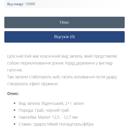
10080
Код товару:
Опис
Відгуків (0)
Цілісний Кий має класичний вид запила, який представляє
собою переклеювання різних порід деревини у вигляді
галочок.
Такі запили стабілізують кий, гасять коливання після удару,
створюють ефект пружини.
Опис:
Вид запила: Віденський, 2+1 запил
Порода: Граб, чорний граб
Наклейка: Master 12,5 - 12,7 мм
Стакан: Ударостійкий поліацеталь/фібра