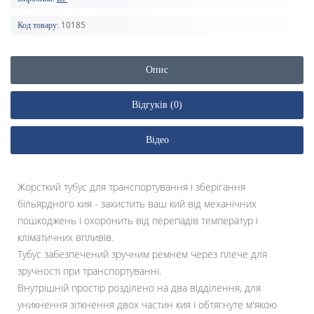
10185
Код товару:
Опис
Відгуків (0)
Відео
Жорсткий тубус для транспортування і зберігання
більярдного кия - захистить ваш кий від механічних
пошкоджень і охоронить від перепадів температур і
кліматичних впливів.
Тубус забезпечений зручним ремнем через плече для
зручності при транспортуванні.
Внутрішній простір розділено на два відділення, для
уникнення зіткнення двох частин кия і обтягнуте м'якою