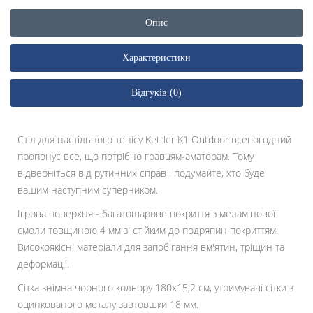
Опис
Характеристики
Відгуків (0)
Стіл для настільного тенісу Kettler K1 Outdoor всепогодний
пропонує все, що потрібно гравцям-аматорам. Тому
відверніться від рутинних справ і подумайте, хто буде
вашим наступним суперником.
Ігрова поверхня - багатошарове покриття з меламінової
смоли товщиною 4 мм зі стійким до подряпин покриттям.
Високоякісні матеріали для запобігання вм'ятин, тріщин та
деформації.
Сітка знімна чорного кольору 180x15,2 см, утримувачі сітки з
оцинкованого металу завтовшки 18 мм.