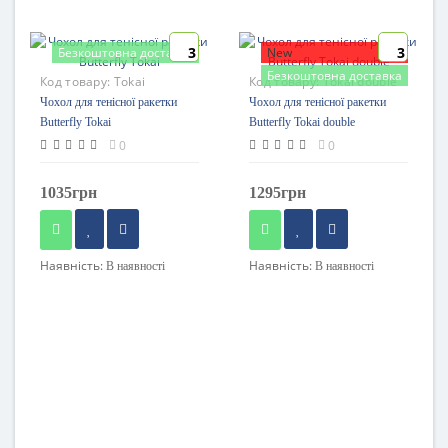
3
3
Безкоштовна доставка
New
Безкоштовна доставка
Код товару:
Tokai
Код товару:
Tokai double
Чохол для тенісної ракетки
Чохол для тенісної ракетки
Butterfly Tokai
Butterfly Tokai double
0
0
1035грн
1295грн
Наявність:
Наявність:
В наявності
В наявності