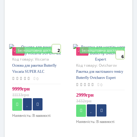
2
Безкоштовна доставка
Безкоштовна доставка
-10%
-13%
6
Код товару:
Viscaria
SUPER ALC
Код товару:
Ovtcharov
Основа для ракетки Butterfly
Expert
Viscaria SUPER ALC
Ракетка для настільного тенісу
Butterfly Ovtcharov Expert
0
0
9999грн
2999грн
11133грн
3432грн
Наявність:
В наявності
Наявність:
В наявності