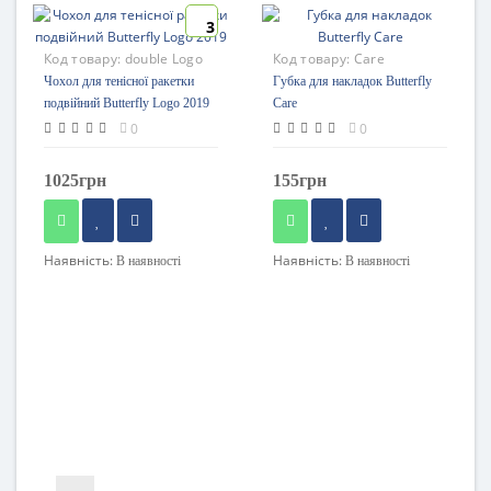
3
Код товару:
double Logo
Код товару:
Care
2019
Чохол для тенісної ракетки
Губка для накладок Butterfly
подвійний Butterfly Logo 2019
Care
0
0
1025грн
155грн
Наявність:
Наявність:
В наявності
В наявності