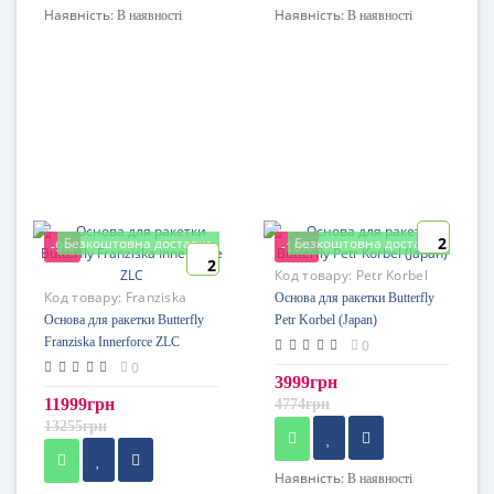
Наявність:
Наявність:
В наявності
В наявності
2
Безкоштовна доставка
Безкоштовна доставка
-9%
-16%
2
Код товару:
Petr Korbel
Код товару:
Franziska
(Japan)
Основа для ракетки Butterfly
Innerforce ZLC
Основа для ракетки Butterfly
Petr Korbel (Japan)
Franziska Innerforce ZLC
0
0
3999грн
11999грн
4774грн
13255грн
Наявність:
В наявності