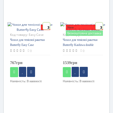
3
3
New
New
Безкоштовна доставка
Код товару:
Easy Case
Код товару:
Kashiwa
double
Чохол для тенісної ракетки
Чохол для тенісної ракетки
Butterfly Easy Case
Butterfly Kashiwa double
0
0
767грн
1539грн
Наявність:
Наявність:
В наявності
В наявності