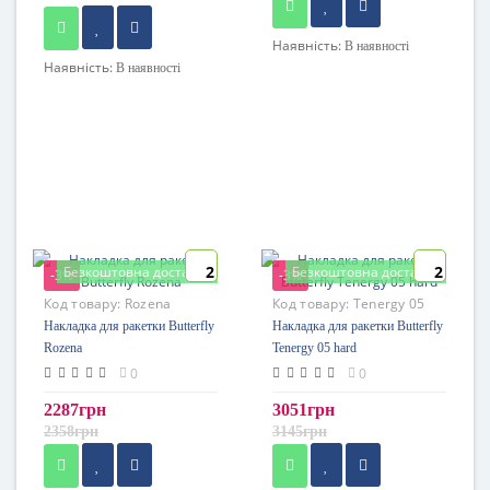
Наявність:
В наявності
Наявність:
В наявності
2
2
Безкоштовна доставка
Безкоштовна доставка
-3%
-3%
Код товару:
Rozena
Код товару:
Tenergy 05
hard
Накладка для ракетки Butterfly
Накладка для ракетки Butterfly
Rozena
Tenergy 05 hard
0
0
2287грн
3051грн
2358грн
3145грн