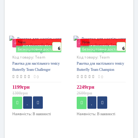
New
New
-8%
-13%
6
6
Безкоштовна доставка
Безкоштовна доставка
Код товару:
Team
Код товару:
Team
Challenger
Champion
Ракетка для настільного тенісу
Ракетка для настільного тенісу
Butterfly Team Challenger
Butterfly Team Champion
0
0
1199грн
2249грн
1300грн
2600грн
Наявність:
Наявність:
В наявності
В наявності