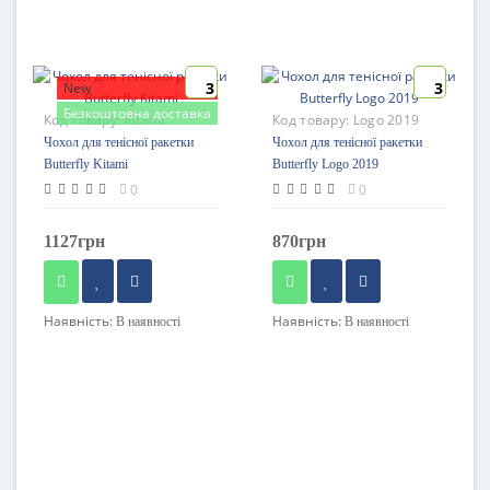
3
3
New
Безкоштовна доставка
Код товару:
Kitami
Код товару:
Logo 2019
Чохол для тенісної ракетки
Чохол для тенісної ракетки
Butterfly Kitami
Butterfly Logo 2019
0
0
1127грн
870грн
Наявність:
Наявність:
В наявності
В наявності