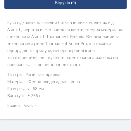
Відгуків (0)
Куля підходить для заміни битка в інших комплектах від
Aramith, перш за все, в повністю ідентичному за матеріалом
і технологій Aramith Tournament Pyramid. Він виконаний за
технологіями рівня Tournament Super Pro, що гарантує
однорідність структури, неперевершені ігрові
характеристики і високу якість патентованого малюнка на
поверхні кулі з шести червоних точок.
Тип гри - Російська піраміда
Матеріал - Фенол-альдегидная смола
Розмір куль - 68 мм
Вага кулі - ± 256 г
Країна - Бельгія