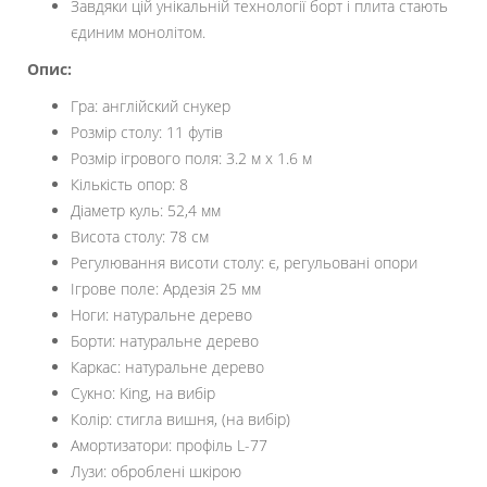
Завдяки цій унікальній технології борт і плита стають
єдиним монолітом.
Опис:
Гра: англійский снукер
Розмір столу: 11 футів
Розмір ігрового поля: 3.2 м х 1.6 м
Кількість опор: 8
Діаметр куль: 52,4 мм
Висота столу: 78 см
Регулювання висоти столу: є, регульовані опори
Ігрове поле: Ардезія 25 мм
Ноги: натуральне дерево
Борти: натуральне дерево
Каркас: натуральне дерево
Сукно: King, на вибір
Колір: стигла вишня, (на вибір)
Амортизатори: профіль L-77
Лузи: оброблені шкірою