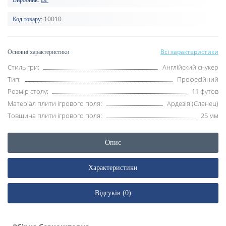
Виробник:
BP
10010
Код товару:
Всі характеристики
Основні характеристики
Стиль гри:
Англійский снукер
Тип:
Професійний
Розмір столу:
11 футов
Матеріал плити ігрового поля:
Ардезія (Сланец)
Товщина плити ігрового поля:
25 мм
Опис
Характеристики
Відгуків (0)