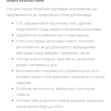
Збірка безкоштовна
Стіл для снукеру «Клубний» відповідає всім вимогам, що
пред'являються до професійних столів для більярда.
Стіл, оформлений в класичному стилі, здатний
поєднуватися з будь-якими інтер'єрними рішеннями.
Оздоблення луз виконується зі шкіри вручну.
У його конструкції застосовані новітні технології
виготовлення, які до досконалості відпрацьовані
майстрами нашої фабрики і перевірені часом.
Стіл одночасно поєднує гідну якість, органічний
дизайн і оптимальну ціну.
Виготовлений з натурального дерева вільха і ясен.
Основа ігрового поля виконана з природного сланцю
«Ардезія».
Особливу кріплення ніг забезпечує столу високу
стійкість.
Система гайок в кріпленні бортів дозволяє ідеальним
чином кріпити борт до плити.