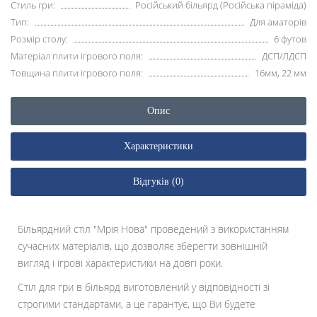
Стиль гри:
Російський більярд (Російська піраміда)
Тип:
Для аматорів
Розмір столу:
6 футов
Матеріал плити ігрового поля:
ДСП/ЛДСП
Товщина плити ігрового поля:
16мм, 22 мм
Опис
Характеристики
Відгуків (0)
Більярдний стіл "Мрія Нова" проведений з використанням
сучасних матеріалів, що дозволяє зберегти зовнішній
вигляд і ігрові характеристики на довгі роки.
Стіл для гри в більярд виготовлений у відповідності зі
строгими стандартами, а це гарантує, що Ви будете