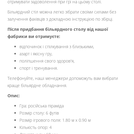
отримувати задоволення при грі на цьому столі.
Більярдний стіл можна легко зібрати своїми силами без
залучення фахівців з докладною інструкцією по збірці.
Після придбання більярдного столу від нашої
фабрики ви отримуєте:
відпочинок і спілкування з близькими,
азарт і якісну гру,
поліпшення свого здоров'я,
спорт і тренування.
Телефонуйте, наші менеджери допоможуть вам вибрати
краще більярдне обладнання.
Опис:
Гра: російська піраміда
Розмір столу: 6 футів
Розмір ігрового поля: 1.80 м х 0.90 м
Кількість опор: 4