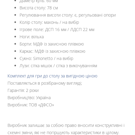
Діаметр куль: 60 мм
Висота столу: 78 см
Регулювання висоти столу: є, регульовані опори
Колір столу: махонь / на вибір
Ігрове поле: ДСП 16 мм / ЛДСП 22 мм
Ноги: вільха
Борти: МДФ із захисною плівкою
Каркас: МДФ із захисною плівкою
Сукно: Simonetto / на вибір
Лузи: сітка мішок / сітка з викочуванням
Комплект для гри до столу за вигідною ціною
Поставляється в розібраному вигляді;
Гарантія: 2 роки
Виробництво: Україна
Виробник: ТОВ «ДФСО»
Виробник залишає за собою право вносити конструктивні і
схемні зміни, які не погіршують характеристики в цілому.