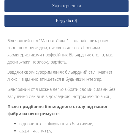
Характеристики
Відгуків (0)
Більярдний стіл "Магнат Люкс " - володіє шикарним
зовнішнім виглядом, високою якістю з ігровими
характеристиками професійних більярдних столів, має
досить-таки невисоку вартість.
Завдяки своїм суворим лініях більярдний стіл "Магнат
Люкс " відмінно впишеться в будь-який інтер'єр.
Більярдний стіл можна легко зібрати своїми силами без
залучення фахівців з докладною інструкцією по збірці.
Після придбання більярдного столу від нашої
фабрики ви отримуєте:
відпочинок і спілкування з близькими,
азарт і якісну гру,