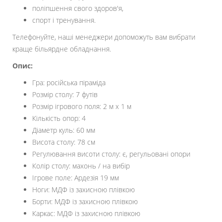
поліпшення свого здоров'я,
спорт і тренування.
Телефонуйте, наші менеджери допоможуть вам вибрати
краще більярдне обладнання.
Опис:
Гра: російська піраміда
Розмір столу: 7 футів
Розмір ігрового поля: 2 м х 1 м
Кількість опор: 4
Діаметр куль: 60 мм
Висота столу: 78 см
Регулювання висоти столу: є, регульовані опори
Колір столу: махонь / на вибір
Ігрове поле: Ардезія 19 мм
Ноги: МДФ із захисною плівкою
Борти: МДФ із захисною плівкою
Каркас: МДФ із захисною плівкою