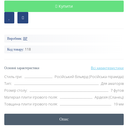
Купити
Виробник:
BP
118
Код товару:
Всі характеристики
Основні характеристики
Стиль гри:
Російський більярд (Російська піраміда)
Тип:
Для аматорів
Розмір столу:
7 футов
Матеріал плити ігрового поля:
Ардезія (Сланец)
Товщина плити ігрового поля:
19 мм
Опис