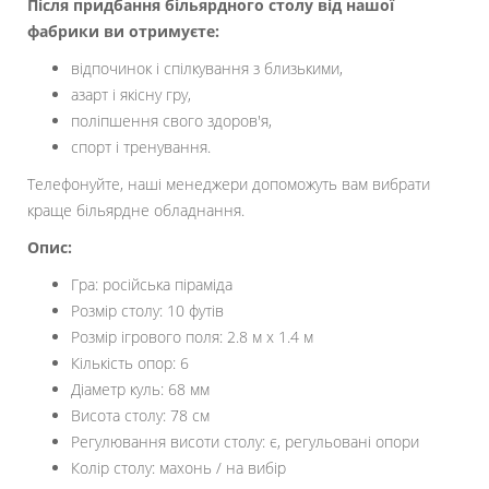
Після придбання більярдного столу від нашої
фабрики ви отримуєте:
відпочинок і спілкування з близькими,
азарт і якісну гру,
поліпшення свого здоров'я,
спорт і тренування.
Телефонуйте, наші менеджери допоможуть вам вибрати
краще більярдне обладнання.
Опис:
Гра: російська піраміда
Розмір столу: 10 футів
Розмір ігрового поля: 2.8 м х 1.4 м
Кількість опор: 6
Діаметр куль: 68 мм
Висота столу: 78 см
Регулювання висоти столу: є, регульовані опори
Колір столу: махонь / на вибір