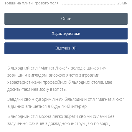
Товщина плити ігрового поля:
25 мм
Опис
Характеристики
Відгуків (0)
Більярдний стіл "Магнат Люкс" - володіє шикарним
зовнішнім виглядом, високою якістю з ігровими
характеристиками професійних більярдних столів, має
досить-таки невисоку вартість.
Завдяки своїм суворим лініях більярдний стіл "Магнат Люкс"
відмінно впишеться в будь-який інтер'єр.
Більярдний стіл можна легко зібрати своїми силами без
залучення фахівців з докладною інструкцією по збірці.