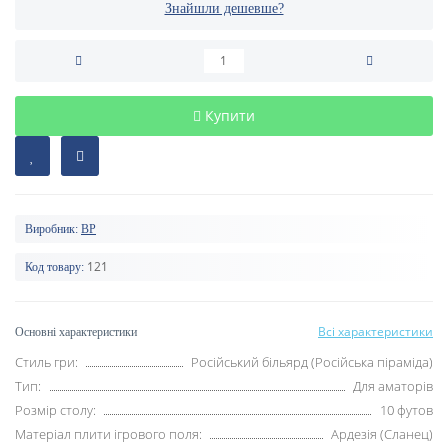
Знайшли дешевше?
Купити
Виробник:
BP
121
Код товару:
Всі характеристики
Основні характеристики
Стиль гри:
Російський більярд (Російська піраміда)
Тип:
Для аматорів
Розмір столу:
10 футов
Матеріал плити ігрового поля:
Ардезія (Сланец)