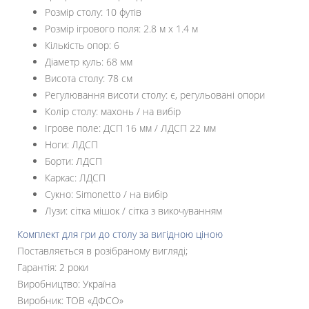
Розмір столу: 10 футів
Розмір ігрового поля: 2.8 м х 1.4 м
Кількість опор: 6
Діаметр куль: 68 мм
Висота столу: 78 см
Регулювання висоти столу: є, регульовані опори
Колір столу: махонь / на вибір
Ігрове поле: ДСП 16 мм / ЛДСП 22 мм
Ноги: ЛДСП
Борти: ЛДСП
Каркас: ЛДСП
Сукно: Simonetto / на вибір
Лузи: сітка мішок / сітка з викочуванням
Комплект для гри до столу за вигідною ціною
Поставляється в розібраному вигляді;
Гарантія: 2 роки
Виробництво: Україна
Виробник: ТОВ «ДФСО»