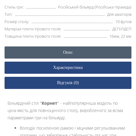
Стиль гри:
Російський більярд (Російська піраміда)
Тип:
Для аматорів
Розмір столу:
10 футов
Матеріал плити ігрового поля:
ДСП/ЛДСП
Товщина плити ігрового поля:
16мм, 22 мм
Опис
Характеристики
Відгуків (0)
Більярдний стіл "
Корнет
" - найпопулярніша модель по
ціна-якість для повноцінного столу, виробленого за всіма
параметрами гри на більярді.
Володіє посиленою рамою і міцними регульованими
опорами, що забезпечує стабільність під час гри.