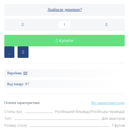
Знайшли дешевше?
Купити
Виробник:
BP
97
Код товару:
Всі характеристики
Основні характеристики
Стиль гри:
Російський більярд (Російська піраміда)
Тип:
Для аматорів
Розмір столу:
7 футов