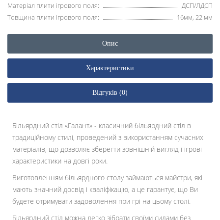
Матеріал плити ігрового поля:
ДСП/ЛДСП
Товщина плити ігрового поля:
16мм, 22 мм
Опис
Характеристики
Відгуків (0)
Більярдний стіл «Галант» - класичний більярдний стіл в
традиційному стилі, проведений з використанням сучасних
матеріалів, що дозволяє зберегти зовнішній вигляд і ігрові
характеристики на довгі роки.
Виготовленням більярдного столу займаються майстри, які
мають значний досвід і кваліфікацію, а це гарантує, що Ви
будете отримувати задоволення при грі на цьому столі.
Більярдний стіл можна легко зібрати своїми силами без