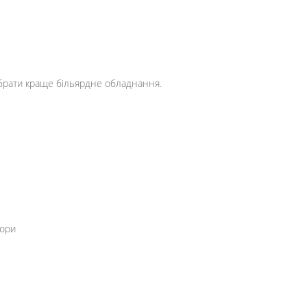
брати краще більярдне обладнання.
пори