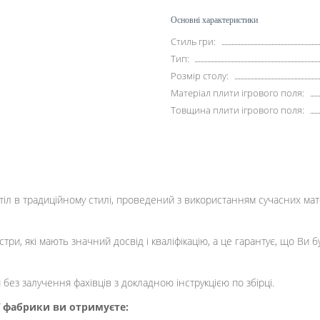
Основні характеристики
Стиль гри:
Тип:
Розмір столу:
Матеріал плити ігрового поля:
Товщина плити ігрового поля:
тіл в традиційному стилі, проведений з використанням сучасних мат
и, які мають значний досвід і кваліфікацію, а це гарантує, що Ви 
 без залучення фахівців з докладною інструкцією по збірці.
ї фабрики ви отримуєте: