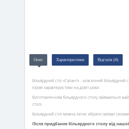
Опис
Характеристики
Відгуків (0)
Більярдний стіл «Галант» - класичний більярдний с
ігрові характеристики на довгі роки.
Виготовленням більярдного столу займаються майстр
столі.
Більярдний стіл можна легко зібрати своїми силами
Після придбання більярдного столу від нашо