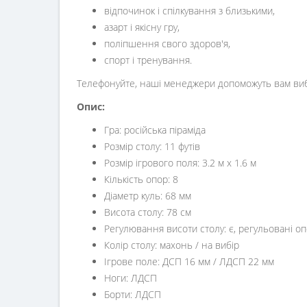
відпочинок і спілкування з близькими,
азарт і якісну гру,
поліпшення свого здоров'я,
спорт і тренування.
Телефонуйте, наші менеджери допоможуть вам ви
Опис:
Гра: російська піраміда
Розмір столу: 11 футів
Розмір ігрового поля: 3.2 м х 1.6 м
Кількість опор: 8
Діаметр куль: 68 мм
Висота столу: 78 см
Регулювання висоти столу: є, регульовані о
Колір столу: махонь / на вибір
Ігрове поле: ДСП 16 мм / ЛДСП 22 мм
Ноги: ЛДСП
Борти: ЛДСП