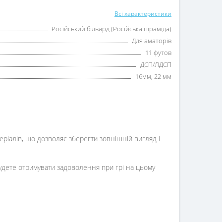
Всі характеристики
Російський більярд (Російська піраміда)
Для аматорів
11 футов
ДСП/ЛДСП
16мм, 22 мм
еріалів, що дозволяє зберегти зовнішній вигляд і
будете отримувати задоволення при грі на цьому