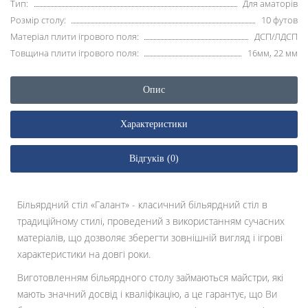
Тип:
Для аматорів
Розмір столу:
10 футов
Матеріал плити ігрового поля:
ДСП/ЛДСП
Товщина плити ігрового поля:
16мм, 22 мм
Опис
Характеристики
Відгуків (0)
Більярдний стіл «Галант» - класичний більярдний стіл в
традиційному стилі, проведений з використанням сучасних
матеріалів, що дозволяє зберегти зовнішній вигляд і ігрові
характеристики на довгі роки.
Виготовленням більярдного столу займаються майстри, які
мають значний досвід і кваліфікацію, а це гарантує, що Ви