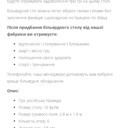
будете отримувати задоволення при грі на цьому столі.
Більярдний стіл можна легко зібрати своїми силами без
залучення фахівців з докладною інструкцією по збірці.
Після придбання більярдного столу від нашої
фабрики ви отримуєте:
відпочинок і спілкування з близькими,
азарт і якісну гру,
поліпшення свого здоров'я,
спорт і тренування.
Телефонуйте, наші менеджери допоможуть вам вибрати
краще більярдне обладнання.
Опис:
Гра: російська піраміда
Розмір столу: 10 футів
Розмір ігрового поля: 2.8 м х 1.4 м
Кількість опор: 6
Діаметр куль: 68 мм