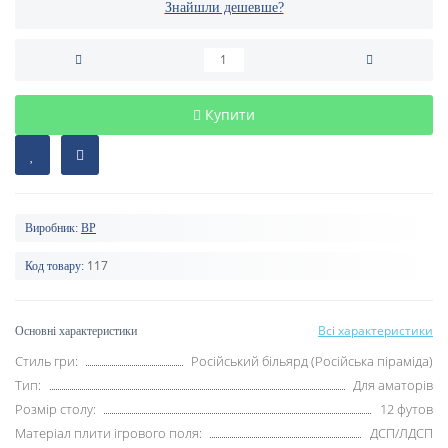
Знайшли дешевше?
Купити
Виробник:
BP
117
Код товару:
Всі характеристики
Основні характеристики
Стиль гри:
Російський більярд (Російська піраміда)
Тип:
Для аматорів
Розмір столу:
12 футов
Матеріал плити ігрового поля:
ДСП/ЛДСП