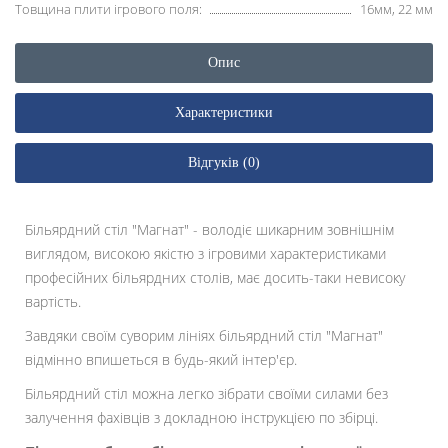
Товщина плити ігрового поля:
16мм, 22 мм
Опис
Характеристики
Відгуків (0)
Більярдний стіл "Магнат" - володіє шикарним зовнішнім
виглядом, високою якістю з ігровими характеристиками
професійних більярдних столів, має досить-таки невисоку
вартість.
Завдяки своїм суворим лініях більярдний стіл "Магнат"
відмінно впишеться в будь-який інтер'єр.
Більярдний стіл можна легко зібрати своїми силами без
залучення фахівців з докладною інструкцією по збірці.