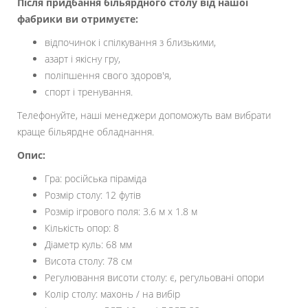
Після придбання більярдного столу від нашої
фабрики ви отримуєте:
відпочинок і спілкування з близькими,
азарт і якісну гру,
поліпшення свого здоров'я,
спорт і тренування.
Телефонуйте, наші менеджери допоможуть вам вибрати
краще більярдне обладнання.
Опис:
Гра: російська піраміда
Розмір столу: 12 футів
Розмір ігрового поля: 3.6 м х 1.8 м
Кількість опор: 8
Діаметр куль: 68 мм
Висота столу: 78 см
Регулювання висоти столу: є, регульовані опори
Колір столу: махонь / на вибір