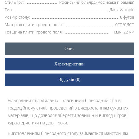
Стиль гри:
Російський більярд (Російська піраміда)
Тип:
Для аматорів
Розмір столу:
8 футов
Матеріал плити ігрового поля:
ДСП/ЛДСП
Товщина плити ігрового поля:
16мм, 22 мм
Опис
Характеристики
Відгуків (0)
Більярдний стіл «Галант» - класичний більярдний стіл в
традиційному стилі, проведений з використанням сучасних
матеріалів, що дозволяє зберегти зовнішній вигляд і ігрові
характеристики на довгі роки.
Виготовленням більярдного столу займаються майстри, які