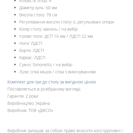
Кількість опор: 4
Діаметр куль: 60 мм
Висота столу: 78 см
Регулювання висоти столу: є, регульовані опори
Колір столу: махонь / на вибір
Ігрове поле: ДСП 16 мм / ЛДСП 22 мм
Ноги: ЛДСП
Борти: ЛДСП
Каркас: ЛДСП
Сукно: Simonetto / на вибір
Лузи: сітка мішок / сітка з викочуванням
Комплект для гри до столу за вигідною ціною
Поставляється в розібраному вигляді;
Гарантія: 2 роки
Виробництво: Україна
Виробник: ТОВ «ДФСО»
Виробник залишає за собою право вносити конструктивні і