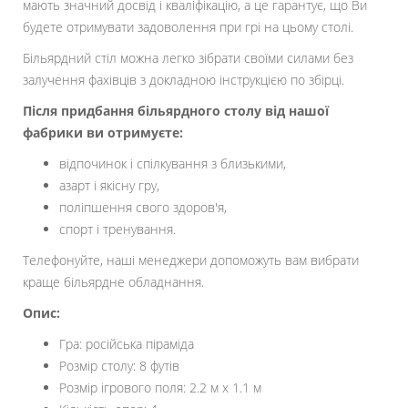
мають значний досвід і кваліфікацію, а це гарантує, що Ви
будете отримувати задоволення при грі на цьому столі.
Більярдний стіл можна легко зібрати своїми силами без
залучення фахівців з докладною інструкцією по збірці.
Після придбання більярдного столу від нашої
фабрики ви отримуєте:
відпочинок і спілкування з близькими,
азарт і якісну гру,
поліпшення свого здоров'я,
спорт і тренування.
Телефонуйте, наші менеджери допоможуть вам вибрати
краще більярдне обладнання.
Опис:
Гра: російська піраміда
Розмір столу: 8 футів
Розмір ігрового поля: 2.2 м х 1.1 м